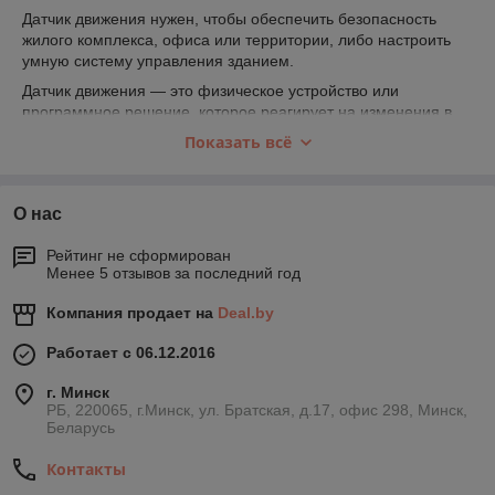
Датчик движения нужен, чтобы обеспечить безопасность
жилого комплекса, офиса или территории, либо настроить
умную систему управления зданием.
Датчик движения — это физическое устройство или
программное решение, которое реагирует на изменения в
зоне присутствия и позволяет следить за передвижением
Показать всё
людей или других объектов. Например, датчик движения,
интегрированный с системой освещения, автоматически
включает свет, когда человек заходит в подъезд. А детектор в
О нас
видеокамере
включает запись при обнаружении движения,
чтобы экономить электричество и следить за безопасностью.
Рейтинг не сформирован
Традиционно устройства используют в охранных системах.
Менее 5 отзывов за последний год
Их настраивают на работу в определенное время,
например, ночью. Если детектор регистрирует движение в
Компания продает на
Deal.by
зоне наблюдения, включается сигнализация.
Работает с 06.12.2016
Современные технологии значительно расширили область
применения датчиков движения. Например, датчики
г. Минск
используются в технологиях smart building — умного здания.
РБ, 220065, г.Минск, ул. Братская, д.17, офис 298, Минск,
Теперь они не только умеют управлять освещением и
Беларусь
открывать двери, но еще включать или выключать отопление
и вентиляцию.
Контакты