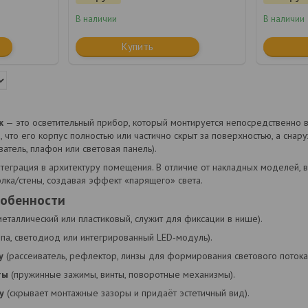
В наличии
В наличии
Купить
к
— это осветительный прибор, который монтируется непосредственно 
 что его корпус полностью или частично скрыт за поверхностью, а снару
ватель, плафон или световая панель).
теграция в архитектуру помещения. В отличие от накладных моделей, 
олка/стены, создавая эффект «парящего» света.
собенности
еталлический или пластиковый, служит для фиксации в нише).
па, светодиод или интегрированный LED‑модуль).
у
(рассеиватель, рефлектор, линзы для формирования светового потока
ты
(пружинные зажимы, винты, поворотные механизмы).
у
(скрывает монтажные зазоры и придаёт эстетичный вид).