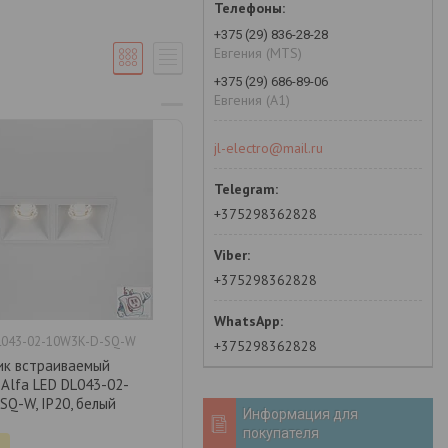
+375 (29) 836-28-28
Евгения (MTS)
+375 (29) 686-89-06
Евгения (A1)
jl-electro@mail.ru
+375298362828
+375298362828
L043-02-10W3K-D-SQ-W
+375298362828
ик встраиваемый
 Alfa LED DL043-02-
Q-W, IP20, белый
Информация для
покупателя
.