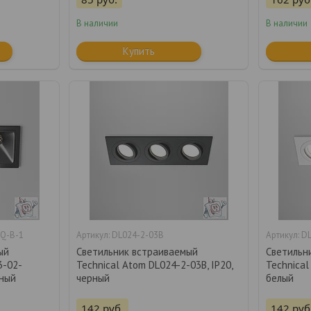
В наличии
В наличии
Купить
Q-B-1
DL024-2-03B
D
ый
Светильник встраиваемый
Светильн
3-02-
Technical Atom DL024-2-03B, IP20,
Technical
рный
черный
белый
142
руб.
142
руб