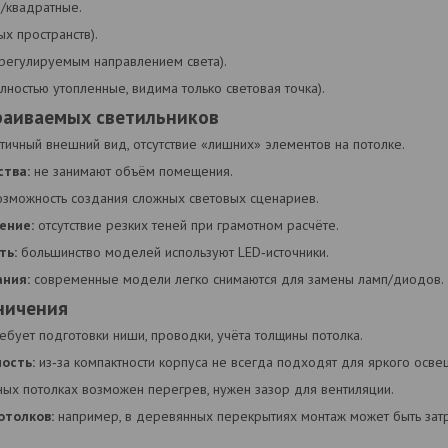
е/квадратные.
х пространств).
 регулируемым направлением света).
лностью утопленные, видима только световая точка).
раиваемых светильников
ичный внешний вид, отсутствие «лишних» элементов на потолке.
тва:
не занимают объём помещения.
зможность создания сложных световых сценариев.
ение:
отсутствие резких теней при грамотном расчёте.
ть:
большинство моделей используют LED‑источники.
ния:
современные модели легко снимаются для замены ламп/диодов.
ничения
ебует подготовки ниши, проводки, учёта толщины потолка.
ость:
из‑за компактности корпуса не всегда подходят для яркого осв
ных потолках возможен перегрев, нужен зазор для вентиляции.
отолков:
например, в деревянных перекрытиях монтаж может быть зат