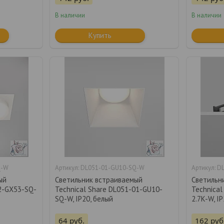
В наличии
В наличии
Купить
Q-W
DL051-01-GU10-SQ-W
DL
ый
Светильник встраиваемый
Светильн
2-GX53-SQ-
Technical Share DL051-01-GU10-
Technical
SQ-W, IP20, белый
2.7K-W, I
64
руб.
162
руб