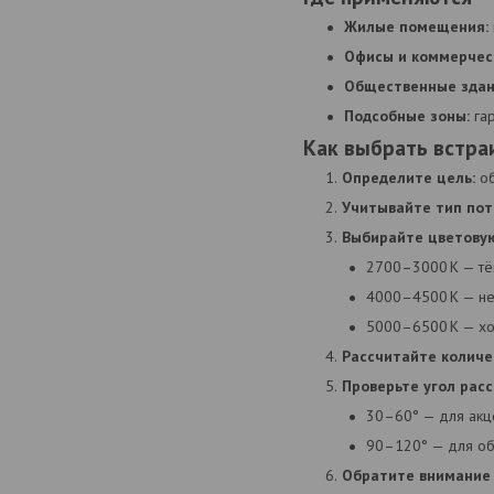
Жилые помещения:
Офисы и коммерчес
Общественные здан
Подсобные зоны:
гар
Как выбрать встра
Определите цель:
об
Учитывайте тип пот
Выбирайте цветову
2700–3000 К — тёп
4000–4500 К — ней
5000–6500 К — хо
Рассчитайте количе
Проверьте угол расс
30–60° — для акц
90–120° — для об
Обратите внимание 