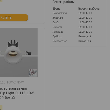
Режим работы:
День
Время работы
Понедельник
11:00-17:00
Купить
Вторник
11:00-17:00
Среда
11:00-17:00
Четверг
11:00-17:00
Пятница
11:00-17:00
Суббота
Выходной
Воскресенье
Выходной
115-10W-2.7K-W
ик встраиваемый
 Dip Hight DL115-10W-
P20, белый
.