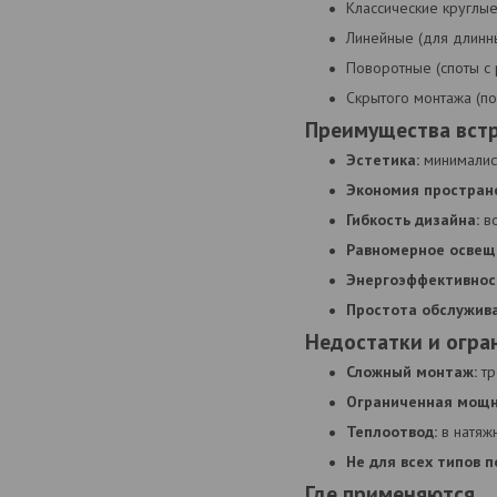
Классические круглы
Линейные (для длинны
Поворотные (споты с
Скрытого монтажа (по
Преимущества вст
Эстетика:
минималист
Экономия пространс
Гибкость дизайна:
во
Равномерное освещ
Энергоэффективнос
Простота обслужива
Недостатки и огра
Сложный монтаж:
тр
Ограниченная мощн
Теплоотвод:
в натяж
Не для всех типов п
Где применяются