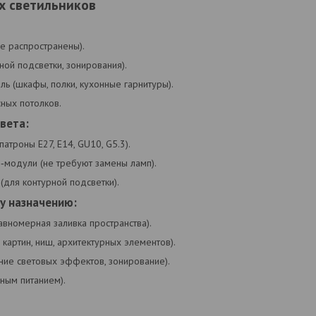
х светильников
е распространены).
ной подсветки, зонирования).
ь (шкафы, полки, кухонные гарнитуры).
ных потолков.
света:
атроны E27, E14, GU10, G5.3).
‑модули (не требуют замены ламп).
для контурной подсветки).
у назначению:
вномерная заливка пространства).
 картин, ниш, архитектурных элементов).
ние световых эффектов, зонирование).
ным питанием).