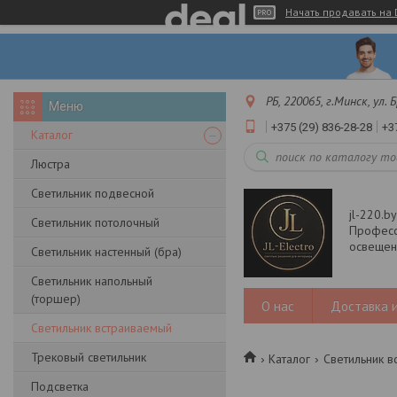
Начать продавать на 
РБ, 220065, г.Минск, ул.
+375 (29) 836-28-28
+3
Каталог
Люстра
Светильник подвесной
jl-220.b
Светильник потолочный
Професс
освещени
Светильник настенный (бра)
Светильник напольный
(торшер)
О нас
Доставка и
Светильник встраиваемый
Трековый светильник
Каталог
Светильник в
Подсветка