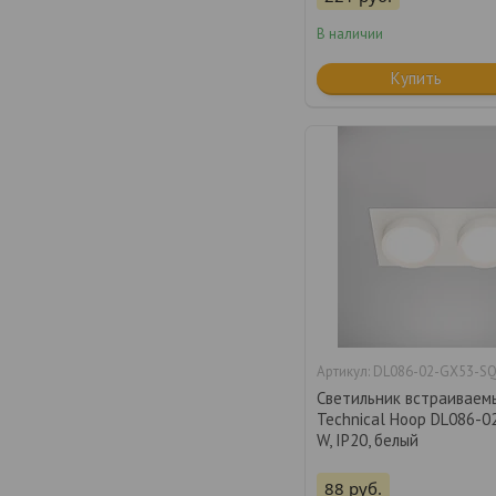
В наличии
Купить
DL086-02-GX53-S
Светильник встраиваем
Technical Hoop DL086-0
W, IP20, белый
88
руб.