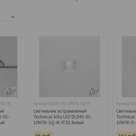
K-RD-W
DL043-01-10W3K-SQ-W
D
ый
Светильник встраиваемый
Светильн
3-01-
Technical Alfa LED DL043-01-
Technical
лый
10W3K-SQ-W, IP20, белый
10W3K-D-S
85
руб.
162
руб