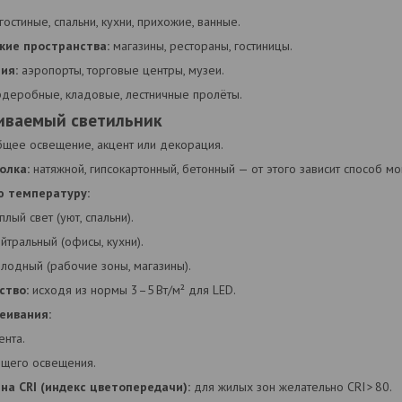
гостиные, спальни, кухни, прихожие, ванные.
кие пространства:
магазины, рестораны, гостиницы.
ия:
аэропорты, торговые центры, музеи.
деробные, кладовые, лестничные пролёты.
иваемый светильник
щее освещение, акцент или декорация.
олка:
натяжной, гипсокартонный, бетонный — от этого зависит способ мо
ю температуру:
лый свет (уют, спальни).
тральный (офисы, кухни).
лодный (рабочие зоны, магазины).
ство:
исходя из нормы 3–5 Вт/м² для LED.
еивания:
ента.
щего освещения.
на CRI (индекс цветопередачи):
для жилых зон желательно CRI > 80.