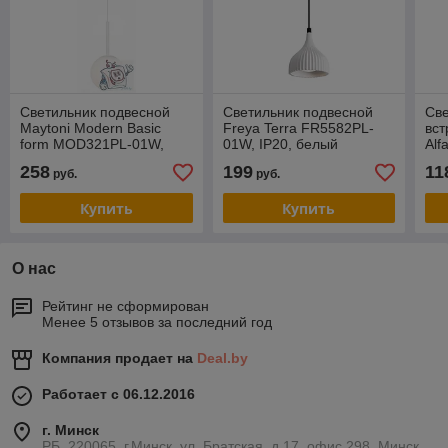
Светильник подвесной
Светильник подвесной
Св
Maytoni Modern Basic
Freya Terra FR5582PL-
вст
form MOD321PL-01W,
01W, IP20, белый
Alf
IP20, белый
10W
258
199
11
руб.
руб.
бе
Купить
Купить
О нас
Рейтинг не сформирован
Менее 5 отзывов за последний год
Компания продает на
Deal.by
Работает с 06.12.2016
г. Минск
РБ, 220065, г.Минск, ул. Братская, д.17, офис 298, Минск,