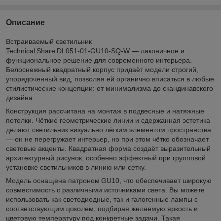
Описание
Встраиваемый светильник
Technical Share DL051‑01‑GU10‑SQ‑W — лаконичное и
функциональное решение для современного интерьера.
Белоснежный квадратный корпус придаёт модели строгий,
упорядоченный вид, позволяя ей органично вписаться в любые
стилистические концепции: от минимализма до скандинавского
дизайна.
Конструкция рассчитана на монтаж в подвесные и натяжные
потолки. Чёткие геометрические линии и сдержанная эстетика
делают светильник визуально лёгким элементом пространства
— он не перегружает интерьер, но при этом чётко обозначает
световые акценты. Квадратная форма создаёт выразительный
архитектурный рисунок, особенно эффектный при групповой
установке светильников в линию или сетку.
Модель оснащена патроном GU10, что обеспечивает широкую
совместимость с различными источниками света. Вы можете
использовать как светодиодные, так и галогенные лампы с
соответствующим цоколем, подбирая желаемую яркость и
цветовую температуру под конкретные задачи. Такая