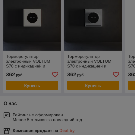
Терморегулятор
Терморегулятор
Те
электронный VOLTUM
электронный VOLTUM
эл
S70 с индикацией и
S70 с индикацией и
S70
датчиком, для теплого
датчиком, для теплого
дат
362
362
36
руб.
руб.
пола, хлопок
пола, серый
пол
Купить
Купить
О нас
Рейтинг не сформирован
Менее 5 отзывов за последний год
Компания продает на
Deal.by