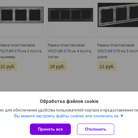
Рамка пластиковая
Рамка пластиковая
Рамка пластиковая
VOLTUM S70 на 3 поста,
VOLTUM S70 на 4 поста,
VOLTUM S70 на 3 пост
кашемир
титан
шелк
22
руб.
29
руб.
22
руб.
Обработка файлов cookie
es для обеспечения удобства пользователей портала и предоставления 
Вы можете настроить файлы cookies или отключить их.
Сайт создан на платформе Deal.by
Принять все
Отклонить
Политика обработки файлов cookies