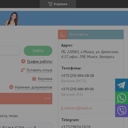
Корзина
Контакты
Найти
РБ, 220065, г.Минск, ул. Братская,
д.17, офис 298, Минск, Беларусь
График работы
Оставить отзыв
+375 (29) 836-28-28
Корзина
Евгения (MTS)
Наличие документов
+375 (29) 686-89-06
Евгения (A1)
jl-electro@mail.ru
ста, титан
+375298362828