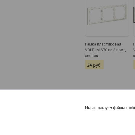
Рамка пластиковая
VOLTUM S70 на 3 пост,
хлопок
24
руб.
Схема проезда
Мы используем файлы cooki
Наш Офис Минск, ул. Братская, д.17, офис 298