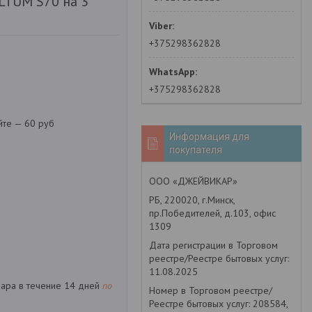
LTUM S70 на 3
+375298362828
+375298362828
йте — 60 руб
Информация для
покупателя
ООО «ДЖЕЙВИКАР»
РБ, 220020, г.Минск,
пр.Победителей, д.103, офис
1309
Дата регистрации в Торговом
реестре/Реестре бытовых услуг:
11.08.2025
вара в течение 14 дней
по
Номер в Торговом реестре/
Реестре бытовых услуг: 208584,