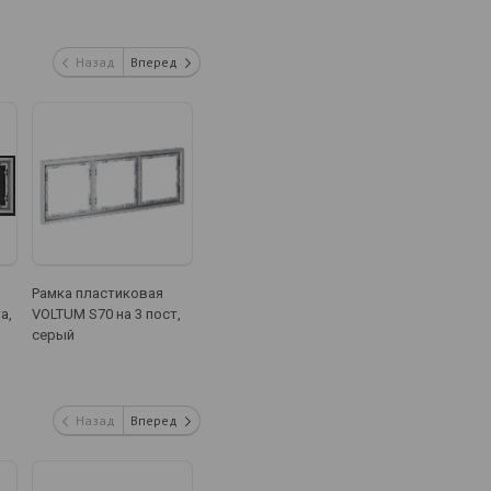
Назад
Вперед
Рамка пластиковая
Рамка пластиковая
Рамка пластик
а,
VOLTUM S70 на 3 пост,
VOLTUM S70 на 3 пост,
VOLTUM S70 на 3
серый
деним
капучино
Назад
Вперед