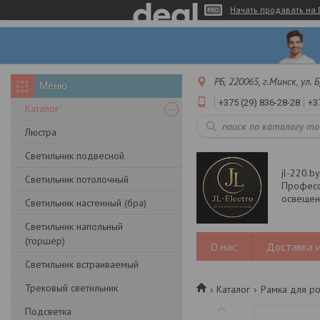
Начать продавать на 
РБ, 220065, г.Минск, ул.
+375 (29) 836-28-28
+3
Каталог
Люстра
Светильник подвесной
jl-220.b
Светильник потолочный
Професс
освещени
Светильник настенный (бра)
Светильник напольный
(торшер)
О нас
Доставка и
Светильник встраиваемый
Трековый светильник
Каталог
Рамка для ро
Подсветка