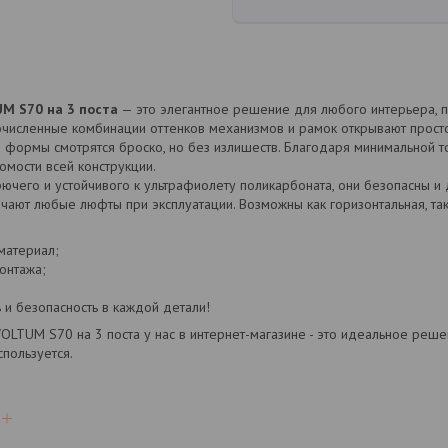
M S70 на 3 поста
— это элегантное решение для любого интерьера, 
численные комбинации оттенков механизмов и рамок открывают просто
е формы смотрятся броско, но без излишеств. Благодаря минимальной т
омости всей конструкции.
рючего и устойчивого к ультрафиолету поликарбоната, они безопасны и
ючают любые люфты при эксплуатации. Возможны как горизонтальная, так
материал;
онтажа;
 и безопасность в каждой детали!
VOLTUM S70 на 3 поста у нас в интернет-магазине - это идеальное реш
спользуется.