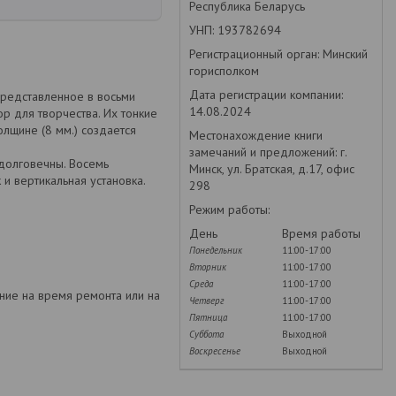
Республика Беларусь
УНП: 193782694
Регистрационный орган: Минский
горисполком
Дата регистрации компании:
представленное в восьми
14.08.2024
р для творчества. Их тонкие
олщине (8 мм.) создается
Местонахождение книги
замечаний и предложений: г.
 долговечны. Восемь
Минск, ул. Братская, д.17, офис
 и вертикальная установка.
298
Режим работы:
День
Время работы
Понедельник
11:00-17:00
Вторник
11:00-17:00
Среда
11:00-17:00
ение на время ремонта или на
Четверг
11:00-17:00
Пятница
11:00-17:00
Суббота
Выходной
Воскресенье
Выходной