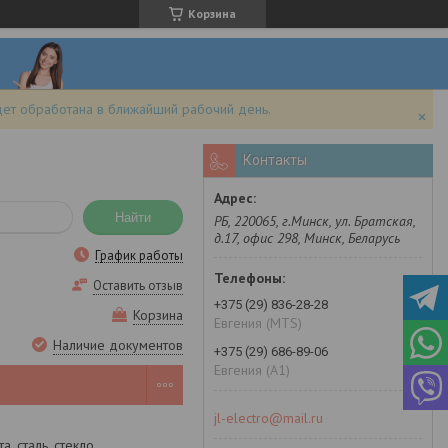
Корзина
дет обработана в ближайший рабочий день.
Контакты
Найти
РБ, 220065, г.Минск, ул. Братская,
д.17, офис 298, Минск, Беларусь
График работы
Оставить отзыв
+375 (29) 836-28-28
Корзина
Евгения (MTS)
Наличие документов
+375 (29) 686-89-06
Евгения (A1)
jl-electro@mail.ru
а, сталь, стекло