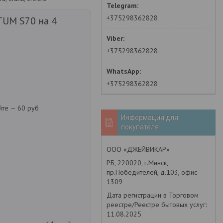
+375298362828
TUM S70 на 4
+375298362828
+375298362828
йте — 60 руб
Информация для
покупателя
ООО «ДЖЕЙВИКАР»
РБ, 220020, г.Минск,
пр.Победителей, д.103, офис
1309
Дата регистрации в Торговом
реестре/Реестре бытовых услуг:
11.08.2025