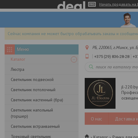
Начать продавать на 
Сейчас компания не может быстро обрабатывать заказы и сообщени
РБ, 220065, г.Минск, ул.
+375 (29) 836-28-28
+3
Каталог
Люстра
Светильник подвесной
jl-220.b
Светильник потолочный
Професс
освещени
Светильник настенный (бра)
Светильник напольный
(торшер)
О нас
Доставка и
Светильник встраиваемый
Трековый светильник
Каталог
Рамка для ро