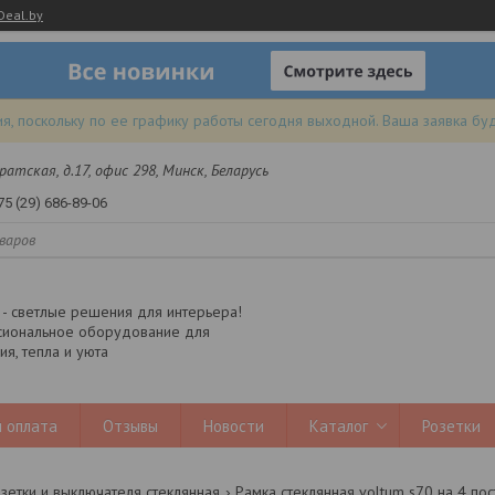
Deal.by
я, поскольку по ее графику работы сегодня выходной. Ваша заявка бу
 Братская, д.17, офис 298, Минск, Беларусь
75 (29) 686-89-06
y - светлые решения для интерьера!
иональное оборудование для
я, тепла и уюта
 оплата
Отзывы
Новости
Каталог
Розетки
зетки и выключателя стеклянная
Рамка стеклянная voltum s70 на 4 пост