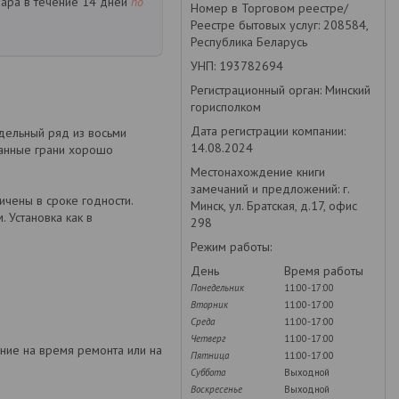
вара в течение 14 дней
по
Номер в Торговом реестре/
Реестре бытовых услуг: 208584,
Республика Беларусь
УНП: 193782694
Регистрационный орган: Минский
горисполком
Дата регистрации компании:
дельный ряд из восьми
14.08.2024
ванные грани хорошо
Местонахождение книги
замечаний и предложений: г.
ичены в сроке годности.
Минск, ул. Братская, д.17, офис
 Установка как в
298
Режим работы:
День
Время работы
Понедельник
11:00-17:00
Вторник
11:00-17:00
Среда
11:00-17:00
Четверг
11:00-17:00
ение на время ремонта или на
Пятница
11:00-17:00
Суббота
Выходной
Воскресенье
Выходной