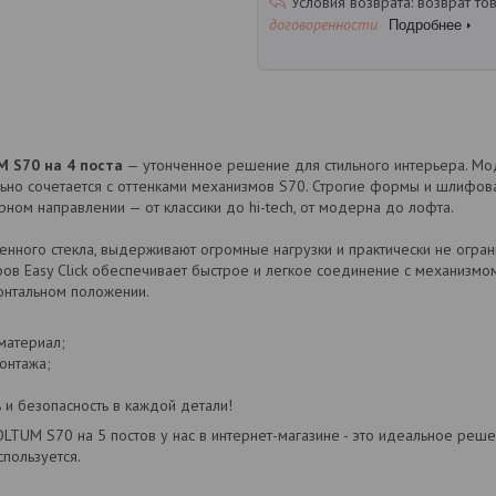
возврат то
договоренности
Подробнее
 S70 на 4 поста
— утонченное решение для стильного интерьера. Мо
ьно сочетается с оттенками механизмов S70. Строгие формы и шлифо
ном направлении — от классики до hi-tech, от модерна до лофта.
енного стекла, выдерживают огромные нагрузки и практически не огран
ов Easy Click обеспечивает быстрое и легкое соединение с механизмом.
зонтальном положении.
материал;
онтажа;
 и безопасность в каждой детали!
OLTUM S70 на 5 постов у нас в интернет-магазине - это идеальное реш
спользуется.