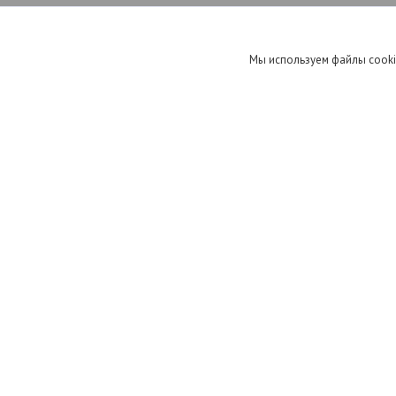
Мы используем файлы cooki
Рамка пластиковая
VOLTUM S70 на 4 пост,
хлопок
32
руб.
Схема проезда
Наш Офис Минск, ул. Братская, д.17, офис 298