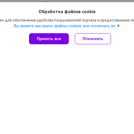
Мы рекомендуем
Обработка файлов cookie
es для обеспечения удобства пользователей портала и предоставления 
Вы можете настроить файлы cookies или отключить их.
Принять все
Отклонить
Рамка пластиковая
Рамка пластиковая
Рамка пластиковая
VOLTUM S70 на 5
VOLTUM S70 на 4 поста,
VOLTUM S70 на 4 пост
постов, сталь
белая, матовая
титан
35
руб.
29
руб.
29
руб.