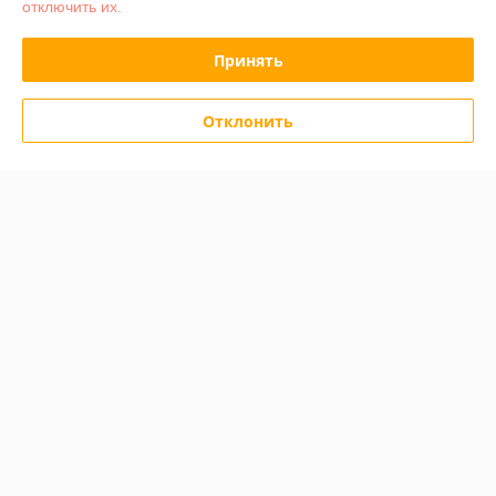
отключить их.
График работы
Принять
Полная версия сайта
Отклонить
Политика обработки cookies
Сайт создан на платформе Deal.by
Информация для покупателя
Юридическое лицо:
ООО «ДЖЕЙВИКАР»
РБ, 220020, г.Минск, пр.Победителей, д.103, офис 1309
Регистрационный номер ЕГР: 193782694
УНП: 193782694
Регистрационный орган: Минский горисполком