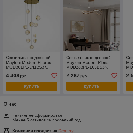
Светильник подвесной
Светильник подвесной
Све
Maytoni Modern Pharao
Maytoni Modern Plons
May
MOD361PL-L41BS3K,
MOD283PL-L65BS3K,
MO
IP20, черный, латунь
IP20, латунь, белый
IP2
4 408
2 287
2 
руб.
руб.
Купить
Купить
О нас
Рейтинг не сформирован
Менее 5 отзывов за последний год
Компания продает на
Deal.by