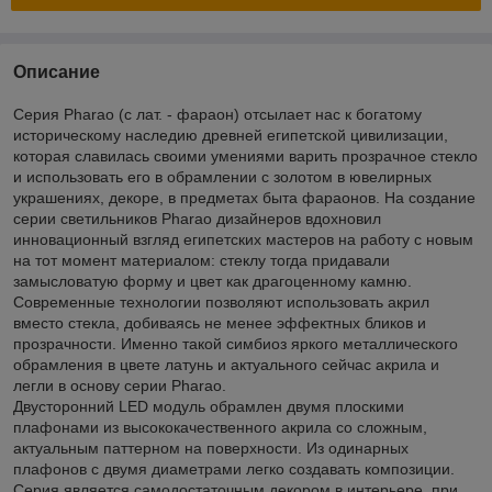
Описание
Серия Pharao (с лат. - фараон) отсылает нас к богатому
историческому наследию древней египетской цивилизации,
которая славилась своими умениями варить прозрачное стекло
и использовать его в обрамлении с золотом в ювелирных
украшениях, декоре, в предметах быта фараонов. На создание
серии светильников Pharao дизайнеров вдохновил
инновационный взгляд египетских мастеров на работу с новым
на тот момент материалом: стеклу тогда придавали
замысловатую форму и цвет как драгоценному камню.
Современные технологии позволяют использовать акрил
вместо стекла, добиваясь не менее эффектных бликов и
прозрачности. Именно такой симбиоз яркого металлического
обрамления в цвете латунь и актуального сейчас акрила и
легли в основу серии Pharao.
Двусторонний LED модуль обрамлен двумя плоскими
плафонами из высококачественного акрила со сложным,
актуальным паттерном на поверхности. Из одинарных
плафонов с двумя диаметрами легко создавать композиции.
Серия является самодостаточным декором в интерьере, при