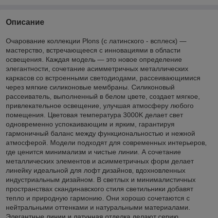
Описание
Очарование коллекции Plons (с латинского - всплеск) —
мастерство, встречающееся с инновациями в области
освещения. Каждая модель — это новое определение
элегантности, сочетание асимметричных металлических
каркасов со встроенными светодиодами, рассеивающимися
через мягкие силиконовые мембраны. Силиконовый
рассеиватель, выполненный в белом цвете, создает мягкое,
привлекательное освещение, улучшая атмосферу любого
помещения. Цветовая температура 3000K делает свет
одновременно успокаивающим и ярким, гарантируя
гармоничный баланс между функциональностью и нежной
атмосферой. Модели подходят для современных интерьеров,
где ценится минимализм и чистые линии. А сочетание
металлических элементов и асимметричных форм делает
линейку идеальной для лофт дизайнов, вдохновленных
индустриальным дизайном. В светлых и минималистичных
пространствах скандинавского стиля светильники добавят
тепло и природную гармонию. Они хорошо сочетаются с
нейтральными оттенками и натуральными материалами.
Элегантные линии и латунная отделка делают серию