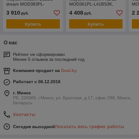
dream MOD383PL-
MOD361PL-L41BS3K,
MO
L40BBS3K, IP20, черный
IP20, черный, латунь
зол
3 910
4 408
2 
руб.
руб.
и латунь, прозрачный
Купить
Купить
О нас
Рейтинг не сформирован
Менее 5 отзывов за последний год
Компания продает на
Deal.by
Работает с 06.12.2016
г. Минск
РБ, 220065, г.Минск, ул. Братская, д.17, офис 298, Минск,
Беларусь
Контакты
Показать весь график работы
Сегодня выходной