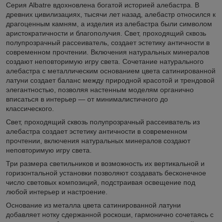
Серия Albatre вдохновлена богатой историей алебастра. В
древних цивилизациях, тысячи лет назад, алебастр относился к
драгоценным камням, а изделия из алебастра были символом
аристократичности и благополучия. Свет, проходящий сквозь
полупрозрачный рассеиватель, создает эстетику античности в
современном прочтении. Включения натуральных минералов
создают неповторимую игру света. Сочетание натурального
алебастра с металлическим основанием цвета сатинированной
латуни создает баланс между природной красотой и трендовой
элегантностью, позволяя настенным моделям органично
вписаться в интерьер — от минималистичного до
классического.
Свет, проходящий сквозь полупрозрачный рассеиватель из
алебастра создает эстетику античности в современном
прочтении, включения натуральных минералов создают
неповторимую игру света.
Три размера светильников и возможность их вертикальной и
горизонтальной установки позволяют создавать бесконечное
число световых композиций, подстраивая освещение под
любой интерьер и настроение.
Основание из металла цвета сатинированной латуни
добавляет нотку сдержанной роскоши, гармонично сочетаясь с