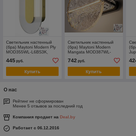
Светильник настенный
Светильник настенный
Све
(бра) Maytoni Modern Ply
(бра) Maytoni Modern
(бр
MOD355WL-L6BS3K,
Mangata MOD387WL-
Ju
IP20, латунь, прозрачный
L8CH3K, IP20, хром,
L6B
445
742
42
руб.
руб.
прозрачный
бе
Купить
Купить
О нас
Рейтинг не сформирован
Менее 5 отзывов за последний год
Компания продает на
Deal.by
Работает с 06.12.2016