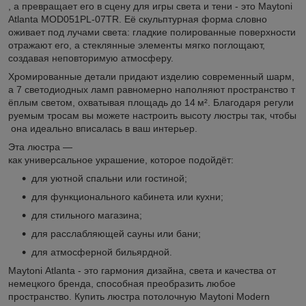
, а превращает его в сцену для игры света и тени - это Maytoni
Atlanta MOD051PL-07TR. Её скульптурная форма словно
оживает под лучами света: гладкие полированные поверхности
отражают его, а стеклянные элементы мягко поглощают,
создавая неповторимую атмосферу.
Хромированные детали придают изделию современный шарм,
а 7 светодиодных ламп равномерно наполняют пространство т
ёплым светом, охватывая площадь до 14 м². Благодаря регули
руемым тросам вы можете настроить высоту люстры так, чтобы
она идеально вписалась в ваш интерьер.
Эта люстра —
как универсальное украшение, которое подойдёт:
для уютной спальни или гостиной;
для функционального кабинета или кухни;
для стильного магазина;
для расслабляющей сауны или бани;
для атмосферной бильярдной.
Maytoni Atlanta - это гармония дизайна, света и качества от
немецкого бренда, способная преобразить любое
пространство. Купить люстра потолочную Maytoni Modern