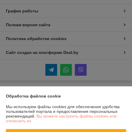
График работы
Полная версия сайта
Политика обработки cookies
Сайт создан на платформе Deal.by
Информация для покупателя
Обработка файлов cookie
Юридическое лицо:
ООО «ДЖЕЙВИКАР»
РБ, 220020, г.Минск, пр.Победителей, д.103, офис 1309
Мы используем файлы cookies для обеспечения удобства
пользователей портала и предоставления персональных
Регистрационный номер ЕГР: 193782694
рекомендаций.
Вы можете настроить файлы cookies или
отключить их.
УНП: 193782694