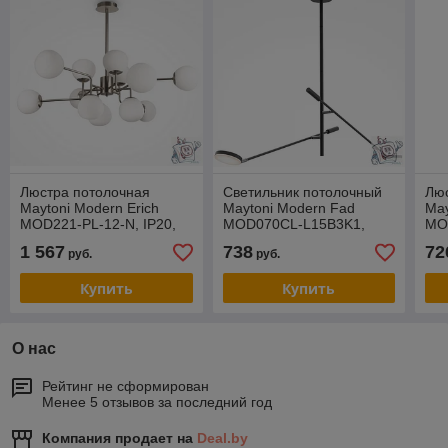
Люстра потолочная
Cветильник потолочный
Лю
Maytoni Modern Erich
Maytoni Modern Fad
May
MOD221-PL-12-N, IP20,
MOD070CL-L15B3K1,
MO
никель, белый
IP20, черный
хро
1 567
738
72
руб.
руб.
Купить
Купить
О нас
Рейтинг не сформирован
Менее 5 отзывов за последний год
Компания продает на
Deal.by