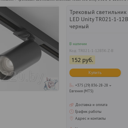
Трековый светильник 
LED Unity TR021-1-12B3
черный
В наличии
Код:
TR021-1-12B3K-Z-B
152
руб.
Купить
+375 (29) 836-28-28
Евгения (MTS)
Доставка и оплата
График работы
Адрес и контакты