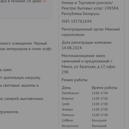
вара в течение 14 дней
по
Номер в Торговом реестре/
Реестре бытовых услуг: 208584,
Республика Беларусь
УНП: 193782694
Регистрационный орган: Минский
горисполком
Дата регистрации компании:
менного освещения. Чёрный
14.08.2024
тью интерьеров в стиле лофт,
Местонахождение книги
замечаний и предложений: г.
Минск, ул. Братская, д.17, офис
а ламп.
298
т зрительную нагрузку.
Режим работы:
ь световые акценты и
День
Время работы
Понедельник
11:00-17:00
в, галерей, выставочных
Вторник
11:00-17:00
Среда
11:00-17:00
Четверг
11:00-17:00
трументов.
Пятница
11:00-17:00
Суббота
Выходной
Воскресенье
Выходной