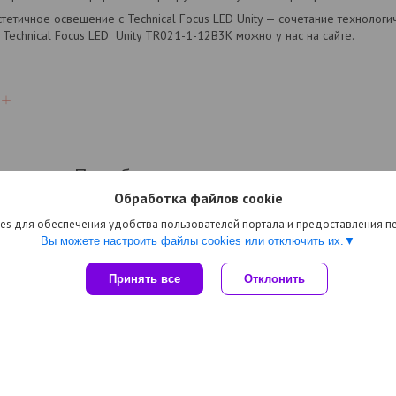
етичное освещение с Technical Focus LED Unity — сочетание технологичн
 Technical Focus LED Unity TR021-1-12B3K можно у нас на сайте.
Подобные товары компании
Обработка файлов cookie
es для обеспечения удобства пользователей портала и предоставления 
Вы можете настроить файлы cookies или отключить их.
Принять все
Отклонить
Светильник
Трековый светильник
Трековый светильни
встраиваемый
Technical Rim Unity
Technical Focus Zoom