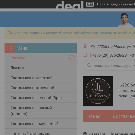
Начать продавать на 
Сейчас компания не может быстро обрабатывать заказы и сообщени
РБ, 220065, г.Минск, ул.
+375 (29) 836-28-28
+3
Каталог
Люстра
Светильник подвесной
jl-220.b
Светильник потолочный
Професс
освещени
Светильник настенный (бра)
Светильник напольный
(торшер)
О нас
Доставка и
Светильник встраиваемый
Трековый светильник
Каталог
Трековый све