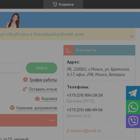
Корзина
дет обработана в ближайший рабочий день.
Контакты
Найти
РБ, 220065, г.Минск, ул. Братская,
д.17, офис 298, Минск, Беларусь
График работы
Оставить отзыв
+375 (29) 836-28-28
Корзина
Евгения (MTS)
Наличие документов
+375 (29) 686-89-06
Евгения (A1)
jl-electro@mail.ru
b, ip20, черный