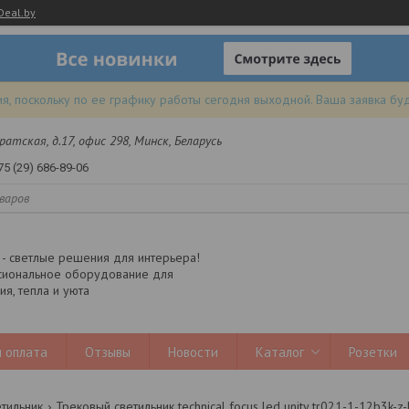
Deal.by
я, поскольку по ее графику работы сегодня выходной. Ваша заявка бу
 Братская, д.17, офис 298, Минск, Беларусь
75 (29) 686-89-06
y - светлые решения для интерьера!
иональное оборудование для
я, тепла и уюта
 оплата
Отзывы
Новости
Каталог
Розетки
тильник
Трековый светильник technical focus led unity tr021-1-12b3k-z-