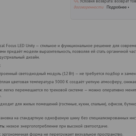
возврат то
договоренности
Подробнее
ical Focus LED Unity — стильное и функциональное решение для совре
ми придаёт модели выразительность, позволяя ей стать органичной час
дустриальный дизайн.
:
троенный светодиодный модуль (12 Вт) — не требуется подбор и замен
ёплая цветовая температура 3000 К создаёт уютную атмосферу, снижае
и:
легко перемещается по трековой системе — можно оперативно менят
.
дходит для жилых помещений (гостиные, кухни, спальни), офисов, бутико
ановка на стандартную однофазную шину без специализированных инс
ть:
низкое энергопотребление при высокой светоотдаче.
:
эргономичная форма не перегружает визуальное пространство.