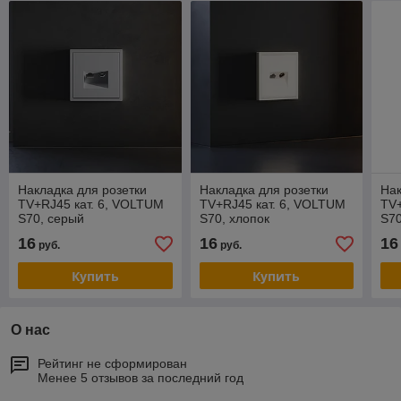
Накладка для розетки
Накладка для розетки
Нак
TV+RJ45 кат. 6, VOLTUM
TV+RJ45 кат. 6, VOLTUM
TV+
S70, серый
S70, хлопок
S70
16
16
16
руб.
руб.
Купить
Купить
О нас
Рейтинг не сформирован
Менее 5 отзывов за последний год