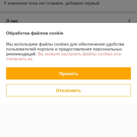
У компании пока нет отзывов, добавьте первый
О нас
Обработка файлов cookie
Контакты
Мы используем файлы cookies для обеспечения удобства
пользователей портала и предоставления персональных
Доставка и оплата
рекомендаций.
Вы можете настроить файлы cookies или
отключить их.
График работы
Принять
Полная версия сайта
Отклонить
Политика обработки cookies
Сайт создан на платформе Deal.by