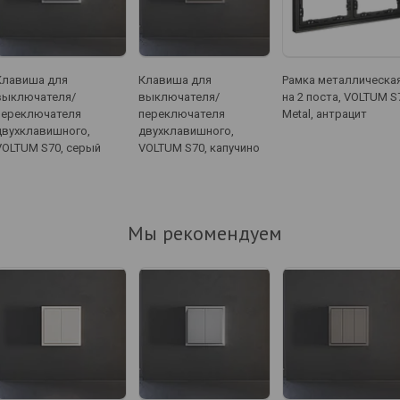
Клавиша для
Клавиша для
Рамка металлическа
выключателя/
выключателя/
на 2 поста, VOLTUM S
переключателя
переключателя
Metal, антрацит
двухклавишного,
двухклавишного,
VOLTUM S70, серый
VOLTUM S70, капучино
Мы рекомендуем