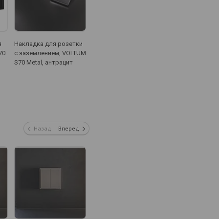
я
Накладка для розетки
Клавиша для
Клавиша для
70
с заземлением, VOLTUM
выключателя/
выключателя/
S70 Metal, антрацит
переключателя
переключателя
двухклавишного,
двухклавишног
VOLTUM S70 Metal,
VOLTUM S70 Met
платина
никель
Назад
Вперед