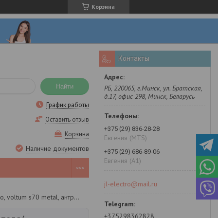
Корзина
Контакты
Найти
РБ, 220065, г.Минск, ул. Братская,
д.17, офис 298, Минск, Беларусь
График работы
Оставить отзыв
+375 (29) 836-28-28
Корзина
Евгения (MTS)
Наличие документов
+375 (29) 686-89-06
Евгения (A1)
jl-electro@mail.ru
Клавиша для выключателя/переключателя двухклавишного, voltum s70 metal, антрацит
+375298362828