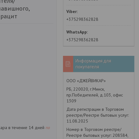
теля/
лавишного,
трацит
+375298362828
+375298362828
Информация для
покупателя
ООО «ДЖЕЙВИКАР»
РБ, 220020, г.Минск,
пр.Победителей, д.103, офис
1309
Дата регистрации в Торговом
реестре/Реестре бытовых услуг:
11.08.2025
вара в течение 14 дней
по
Номер в Торговом реестре/
Реестре бытовых услуг: 208584,