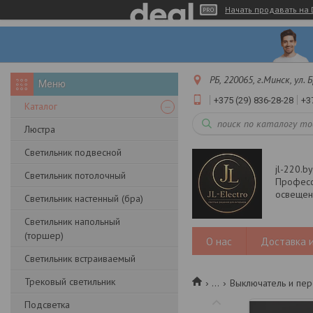
Начать продавать на 
РБ, 220065, г.Минск, ул.
+375 (29) 836-28-28
+3
Каталог
Люстра
Светильник подвесной
jl-220.b
Светильник потолочный
Професс
освещени
Светильник настенный (бра)
Светильник напольный
(торшер)
О нас
Доставка и
Светильник встраиваемый
Трековый светильник
...
Выключатель и пер
Подсветка