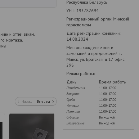
Республика Беларусь
УНП: 193782694
Регистрационный орган: Минский
горисполком
Дата регистрации компании:
анию и отпечаткам.
14.08.2024
го монтажа.
бины
Местонахождение книги
замечаний и предложений: г.
Минск, ул. Братская, д.17, офис
298
Режим работы:
День
Время работы
Понедельник
11:00-17:00
Вторник
11:00-17:00
Среда
11:00-17:00
Назад
Вперед
Четверг
11:00-17:00
Пятница
11:00-17:00
Суббота
Выходной
Воскресенье
Выходной