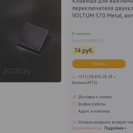
Клавиша для выключа
переключателя двухк
VOLTUM S70 Metal, ан
В наличии
Код:
VLSM000312
74
руб.
Купить
+375 (29) 836-28-28
Евгения (MTS)
Доставка и оплата
График работы
Адрес и контакты
возврат то
договоренности
Подробнее